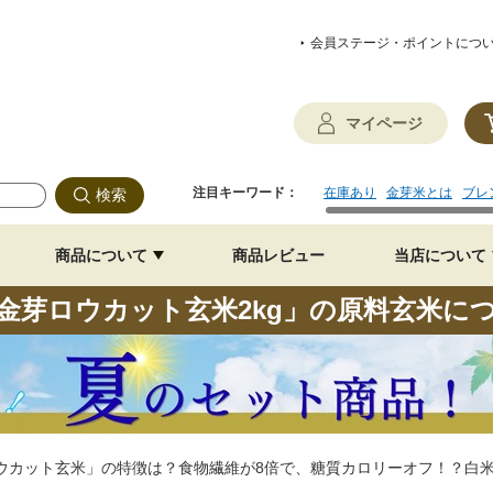
会員ステージ・ポイントにつ
マイページ
注目キーワード：
在庫あり
金芽米とは
ブレ
商品について
商品レビュー
当店について
金芽ロウカット玄米2kg」の原料玄米に
ウカット玄米」の特徴は？食物繊維が8倍で、糖質カロリーオフ！？白