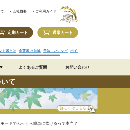
いて
会社概要
ご利用ガイド
定期カート
通常カート
ンド米とは
金芽米 水加減
美味しいレシピ
ポイントの使い方
よくあるご質問
お問い合わせ
ついて
米モードでふっくら簡単に炊けるって本当？