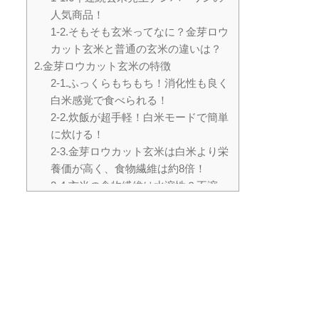
人気商品！
1-2.そもそも玄米ってなに？金芽ロウ
カット玄米と普通の玄米の違いは？
2.金芽ロウカット玄米の特徴
2-1.ふっくらもちもち！消化性も良く
白米感覚で食べられる！
2-2.炊飯が超手軽！白米モードで簡単
に炊ける！
2-3.金芽ロウカット玄米は白米より栄
養価が高く、食物繊維は約8倍！
2-4.玄米の食物繊維は水溶性？不溶
性？
2-5.白米より糖質カロリーオフ！
3.金芽ロウカット玄米のここが気にな
る！
3-1.金芽ロウカット玄米はどこで売っ
てる？
3-2.金芽ロウカット玄米のおいしい炊