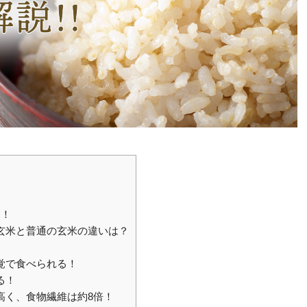
品！
ト玄米と普通の玄米の違いは？
感覚で食べられる！
る！
が高く、食物繊維は約8倍！