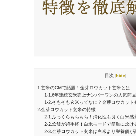
目次
[
hide
]
1.玄米のCMで話題！金芽ロウカット玄米とは
1-1.6年連続玄米売上ナンバーワンの人気商
1-2.そもそも玄米ってなに？金芽ロウカッ
2.金芽ロウカット玄米の特徴
2-1.ふっくらもちもち！消化性も良く白米
2-2.炊飯が超手軽！白米モードで簡単に炊け
2-3.金芽ロウカット玄米は白米より栄養価