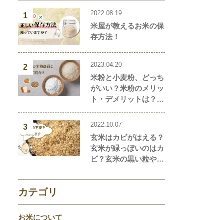
2022.08.19
1
米屋が教えるお米の保
存方法！
2023.04.20
2
米粉と小麦粉、どっち
がいい？米粉のメリッ
ト・デメリットは？米
粉と小麦粉の違い、栄
養価を解説！おすすめ
2022.10.07
3
の米粉商品や米粉の簡
玄米はカビがはえる？
単レシピもご紹介！
玄米が緑っぽいのはカ
ビ？玄米の黒い粒や点
はなに？玄米の気にな
ることを徹底解説！
カテゴリ
お米について