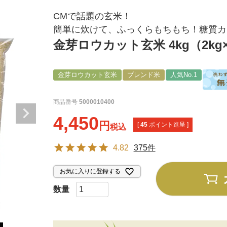
CMで話題の玄米！
簡単に炊けて、ふっくらもちもち！糖質カ
金芽ロウカット玄米 4kg（2kg
金芽ロウカット玄米
ブレンド米
人気No.1
商品番号
5000010400
4,450
[
45
ポイント進呈 ]
税込
4.82
375件
お気に入りに登録する