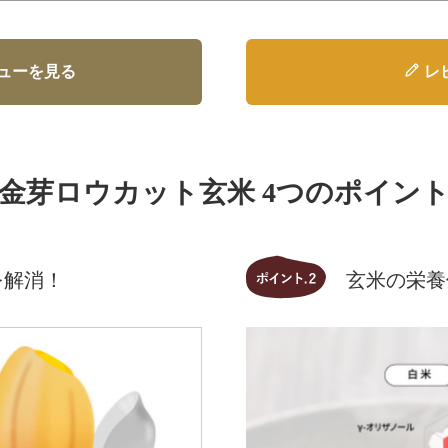
ューを見る
レ
金芽ロウカット玄米 4つのポイン
を解消！
玄米の栄養