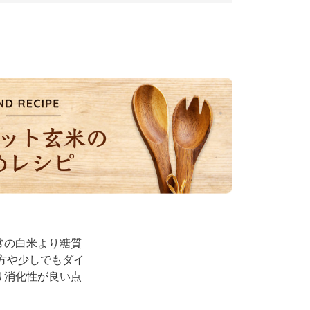
常の白米より糖質
る方や少しでもダイ
り消化性が良い点