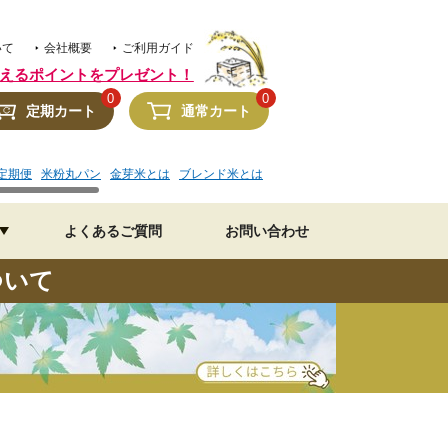
いて
会社概要
ご利用ガイド
えるポイントをプレゼント！
0
0
定期カート
通常カート
定期便
米粉丸パン
金芽米とは
ブレンド米とは
金芽米 水加減
美味しいレシピ
よくあるご質問
お問い合わせ
ついて