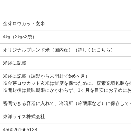
金芽ロウカット玄米
4㎏（2㎏×2袋）
オリジナルブレンド米（国内産）（
詳しくはこちら
）
米袋に記載
米袋に記載（調製から未開封で約6ヶ月）
※金芽ロウカット玄米は鮮度を保つために、窒素充填包装を
※開封後は賞味期限にかかわらず、1ヶ月を目安にお早めに
密閉できる容器に入れて、冷暗所（冷蔵庫など）に保存して
東洋ライス株式会社
4560261665128