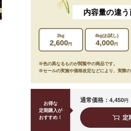
内容量の違う
2kg
4kg(お試し)
2,600
4,000
円
円
※色の異なるものが閲覧中の商品です。
※セールの実施や価格改定などにより、実際の
通常価格：4,450
円
お得な
定期購入が
定
おすすめ！