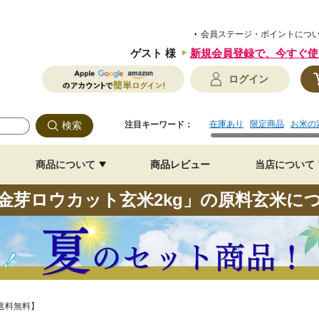
会員ステージ・ポイントにつ
ゲスト 様
新規会員登録で、
今すぐ使
ログイン
在庫あり
限定商品
お米の
注目キーワード：
商品について
商品レビュー
当店について
金芽ロウカット玄米2kg」の原料玄米に
【送料無料】