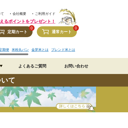
いて
会社概要
ご利用ガイド
えるポイントをプレゼント！
0
0
定期カート
通常カート
定期便
米粉丸パン
金芽米とは
ブレンド米とは
金芽米 水加減
美味しいレシピ
よくあるご質問
お問い合わせ
ついて