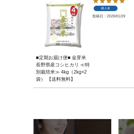
購入者
投稿日
2026/01/29
■定期お届け便■ 金芽米
長野県産コシヒカリ ≪特
別栽培米≫ 4kg（2kg×2
袋） 【送料無料】