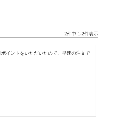
2
件中
1
-
2
件表示
日ポイントをいただいたので、早速の注文で