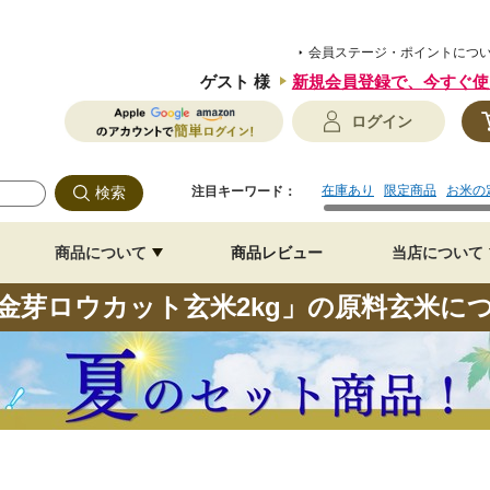
会員ステージ・ポイントにつ
ゲスト 様
新規会員登録で、
今すぐ使
ログイン
在庫あり
限定商品
お米の
注目キーワード：
商品について
商品レビュー
当店について
金芽ロウカット玄米2kg」の原料玄米に