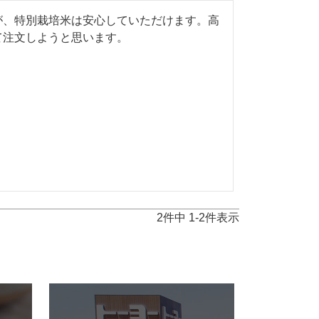
が、特別栽培米は安心していただけます。高
て注文しようと思います。
2
件中
1
-
2
件表示