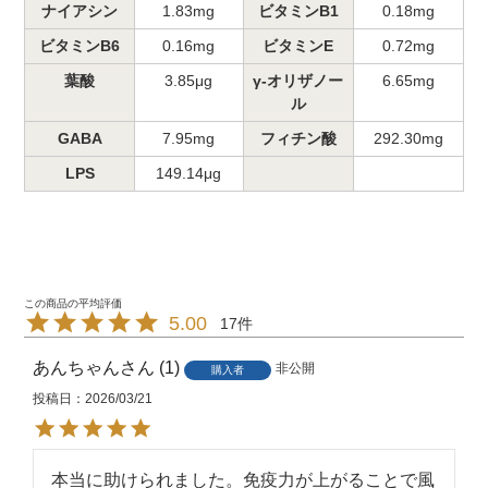
※掲載画像はイメージです。パッケ
ナイアシン
1.83mg
ビタミンB1
0.18mg
備考
ージなど、予告なく変更になる場合
ビタミンB6
0.16mg
ビタミンE
0.72mg
がございます。
葉酸
3.85μg
γ-オリザノー
6.65mg
ル
GABA
7.95mg
フィチン酸
292.30mg
LPS
149.14μg
5.00
17
あんちゃん
1
非公開
購入者
投稿日
2026/03/21
本当に助けられました。免疫力が上がることで風