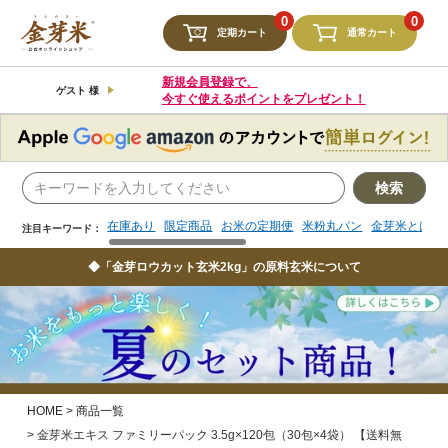
検索
0
0
定期カート
通常カート
在庫あり
限定商品
お米の定期便
米粉丸パン
金芽米とは
注目キーワード：
新規会員登録で、
ゲスト 様
今すぐ使えるポイントをプレゼント！
検索
在庫あり
限定商品
お米の定期便
米粉丸パン
金芽米とは
注目キーワード：
◆「金芽ロウカット玄米2kg」の原料玄米について
HOME
商品一覧
金芽米エキス ファミリーパック 3.5g×120包（30包×4袋） 【送料無