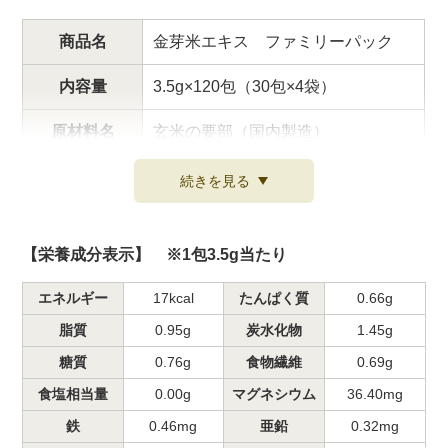
商品名
金芽米エキス ファミリーパック
内容量
3.5g×120包（30包×4袋）
原材料名
玄米の要部（国内製造）
商品パッケージに記載
続きを見る
※当店よりお届けする商品は、賞味
賞味期限
期限が残り6か月以上の商品をお届
けします。
【栄養成分表示】 ※1包3.5g当たり
直射日光・高温多湿を避けて保存し
エネルギー
17kcal
たんぱく質
0.66g
保存方法
てください。
脂質
0.95g
炭水化物
1.45g
販売者
糖質
東洋ライス株式会社
0.76g
食物繊維
0.69g
食塩相当量
0.00g
マグネシウム
36.40mg
JANコード
鉄
0.46mg
亜鉛
0.32mg