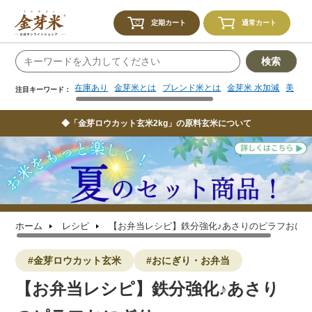
在庫あり
金芽米とは
ブレンド米とは
金芽米 水加減
美味し
注目キーワード：
定期カート
通常カート
検索
在庫あり
金芽米とは
ブレンド米とは
金芽米 水加減
美味し
注目キーワード：
◆「金芽ロウカット玄米2kg」の原料玄米について
ホーム
レシピ
【お弁当レシピ】鉄分強化♪あさりのピラフおに
#金芽ロウカット玄米
#おにぎり・お弁当
【お弁当レシピ】鉄分強化♪あさり