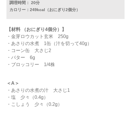
調理時間： 20分
カロリー：249kcal（おにぎり2個分）
【材料 （おにぎり4個分）】
・金芽ロウカット玄米 250g
・あさりの水煮 1缶（汁を切って40g）
・コーン缶 大さじ2
・バター 6g
・ブロッコリー 1/4株
＜A＞
・あさりの水煮の汁 大さじ1
・塩 少々（0.4g）
・こしょう 少々（0.2g）