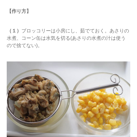
【作り方】
（１）
ブロッコリーは小房にし、茹でておく。あさりの
水煮、コーン缶は水気を切る(あさりの水煮の汁は使う
ので捨てない)。