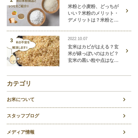
2
米粉と小麦粉、どっちが
いい？米粉のメリット・
デメリットは？米粉と小
麦粉の違い、栄養価を解
説！おすすめの米粉商品
2022.10.07
や米粉の簡単レシピもご
3
玄米はカビがはえる？玄
紹介！
米が緑っぽいのはカビ？
玄米の黒い粒や点はな
に？玄米の気になること
を徹底解説！
カテゴリ
お米について
スタッフブログ
メディア情報