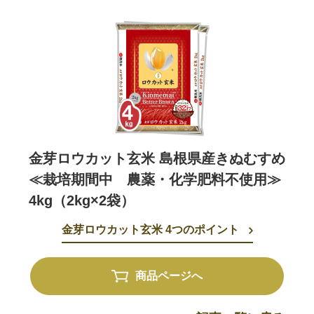
金芽ロウカット玄米 島根県産きぬむすめ
≪栽培期間中 農薬・化学肥料不使用≫
4kg（2kg×2袋）
金芽ロウカット玄米 4つのポイント
商品ページへ