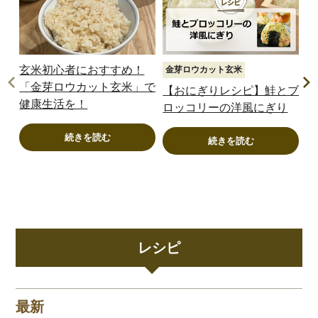
玄米初心者におすすめ！
金芽ロウカット玄米
金
「金芽ロウカット玄米」で
【おにぎりレシピ】鮭とブ
【
健康生活を！
ロッコリーの洋風にぎり
パ
う
続きを読む
続きを読む
レシピ
最新