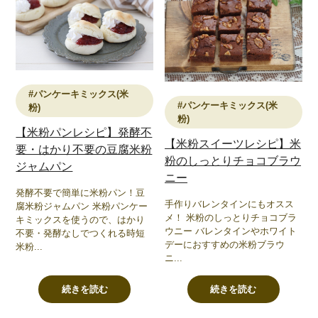
#パンケーキミックス(米
#パンケーキミックス(米
粉)
粉)
【米粉パンレシピ】発酵不
【米粉スイーツレシピ】米
要・はかり不要の豆腐米粉
粉のしっとりチョコブラウ
ジャムパン
ニー
発酵不要で簡単に米粉パン！豆
手作りバレンタインにもオスス
腐米粉ジャムパン 米粉パンケー
メ！ 米粉のしっとりチョコブラ
キミックスを使うので、はかり
ウニー バレンタインやホワイト
不要・発酵なしでつくれる時短
デーにおすすめの米粉ブラウ
米粉...
ニ...
続きを読む
続きを読む