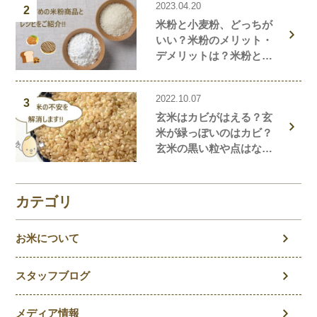
2023.04.20
2
米粉と小麦粉、どっちが
いい？米粉のメリット・
デメリットは？米粉と小
麦粉の違い、栄養価を解
説！おすすめの米粉商品
2022.10.07
や米粉の簡単レシピもご
3
玄米はカビがはえる？玄
紹介！
米が緑っぽいのはカビ？
玄米の黒い粒や点はな
に？玄米の気になること
を徹底解説！
カテゴリ
お米について
スタッフブログ
メディア情報