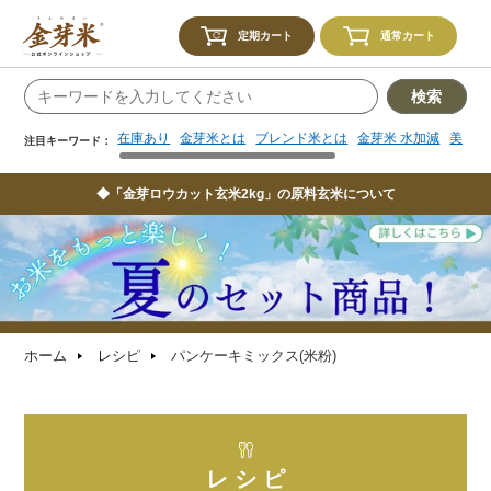
在庫あり
金芽米とは
ブレンド米とは
金芽米 水加減
美味し
注目キーワード：
定期カート
通常カート
検索
在庫あり
金芽米とは
ブレンド米とは
金芽米 水加減
美味し
注目キーワード：
◆「金芽ロウカット玄米2kg」の原料玄米について
ホーム
レシピ
パンケーキミックス(米粉)
レ シ ピ