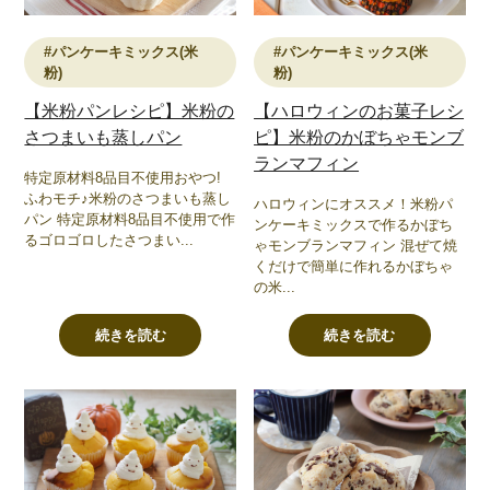
#パンケーキミックス(米
#パンケーキミックス(米
粉)
粉)
【米粉パンレシピ】米粉の
【ハロウィンのお菓子レシ
さつまいも蒸しパン
ピ】米粉のかぼちゃモンブ
ランマフィン
特定原材料8品目不使用おやつ!
ふわモチ♪米粉のさつまいも蒸し
ハロウィンにオススメ！米粉パ
パン 特定原材料8品目不使用で作
ンケーキミックスで作るかぼち
るゴロゴロしたさつまい...
ゃモンブランマフィン 混ぜて焼
くだけで簡単に作れるかぼちゃ
の米...
続きを読む
続きを読む