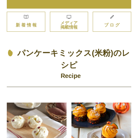
メディア
新 着 情 報
ブ ロ グ
掲載情報
パンケーキミックス(米粉)のレ
シピ
Recipe