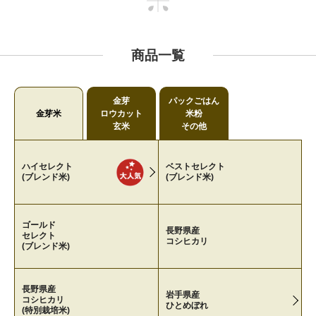
商品一覧
金芽
パックごはん
金芽米
ロウカット
米粉
玄米
その他
ハイセレクト
ベストセレクト
(ブレンド米)
(ブレンド米)
ゴールド
長野県産
セレクト
コシヒカリ
(ブレンド米)
長野県産
岩手県産
コシヒカリ
ひとめぼれ
(特別栽培米)