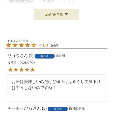
使用原料玄米
北海道産ふっくりんこ
原料玄米 生
続きを見る
令和7年産
産年
精米時期
米袋に記載
お米は、農産物と同じで賞味期限は
4.69
54
ありません。
賞味期限
おいしく食べる目安としては、夏場
リョウ
1
非公開
購入者
で4週間、冬場で5週間程度になって
投稿日
2026/07/08
おります。
密閉できる容器に入れて、冷暗所
お米は美味しいのだけど値上げは直ぐして値下げ
保存方法
（冷蔵庫など）に保存してくださ
は中々しないのですね！
い。
販売者
東洋ライス株式会社
チーボー7777
3
福岡県
男性
購入者
JANコード
4560261661717