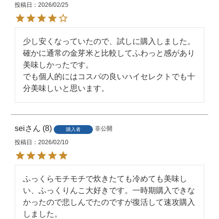
投稿日
2026/02/25
※掲載画像はイメージです。パッケ
備考
ージなど、予告なく変更になる場合
少し安くなっていたので、試しに購入しました。

がございます。
確かに通常の金芽米と比較してふわっと感があり
美味しかったです。

でも個人的にはコスパの良いハイセレクトでも十
分美味しいと思います。
sei
8
非公開
購入者
投稿日
2026/02/10
ふっくらモチモチで炊きたても冷めても美味し
い、ふっくりんこ大好きです。一時期購入できな
かったので悲しんでたのですが復活して速攻購入
しました。