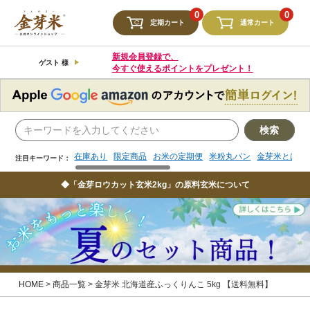
検索
0
0
定期カート
通常カート
在庫あり
限定商品
お米の定期便
米粉丸パン
金芽米とは
注目キーワード：
新規会員登録で、
ゲスト 様
今すぐ使えるポイントをプレゼント！
検索
在庫あり
限定商品
お米の定期便
米粉丸パン
金芽米とは
注目キーワード：
◆「金芽ロウカット玄米2kg」の原料玄米について
HOME
商品一覧
金芽米 北海道産ふっくりんこ 5kg 【送料無料】