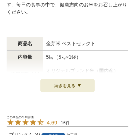
す。毎日の食事の中で、健康志向のお米をお召し上がり
ください。
商品名
金芽米 ベストセレクト
内容量
5㎏（5㎏×1袋）
オリジナルブレンド米（国内産）
使用原料玄米
（
詳しくはこちら
）
続きを見る
原料玄米 生
令和7年産
産年
精米時期
米袋に記載
4.69
16
お米は、農産物と同じで賞味期限は
ありません。
プリン
4