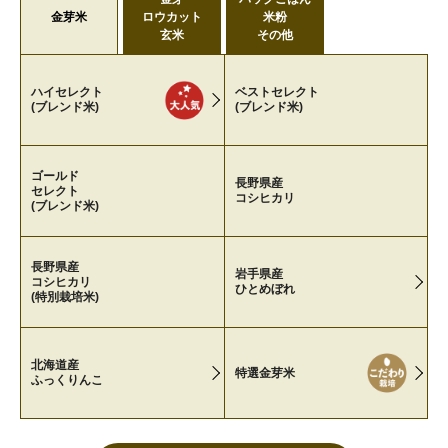
金芽米
ロウカット
米粉
玄米
その他
ハイセレクト
ベストセレクト
(ブレンド米)
(ブレンド米)
ゴールド
長野県産
セレクト
コシヒカリ
(ブレンド米)
長野県産
岩手県産
コシヒカリ
ひとめぼれ
(特別栽培米)
北海道産
特選金芽米
ふっくりんこ