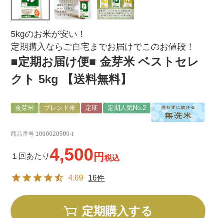
5kgのお米が安い！
定期購入ならご自宅までお届けでこのお値段！
■定期お届け便■ 金芽米 ベストセレ
クト 5kg 【送料無料】
金芽米
ブレンド米
定期
定期人気No.2
商品番号
1000020500-t
4,500
１回あたり
税込
4.69
16件
定期購入する