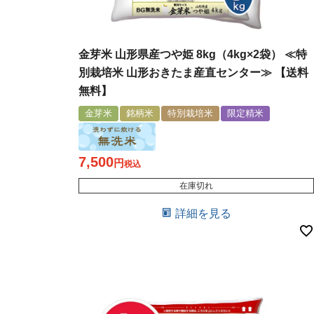
金芽米 山形県産つや姫 8kg（4kg×2袋） ≪特
別栽培米 山形おきたま産直センター≫ 【送料
無料】
金芽米
銘柄米
特別栽培米
限定精米
7,500
税込
在庫切れ
詳細を見る