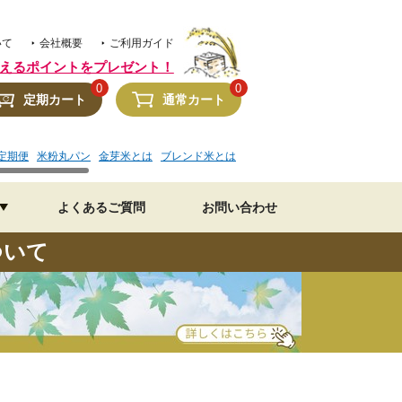
いて
会社概要
ご利用ガイド
えるポイントをプレゼント！
0
0
定期カート
通常カート
定期便
米粉丸パン
金芽米とは
ブレンド米とは
金芽米 水加減
美味しいレシピ
よくあるご質問
お問い合わせ
ついて