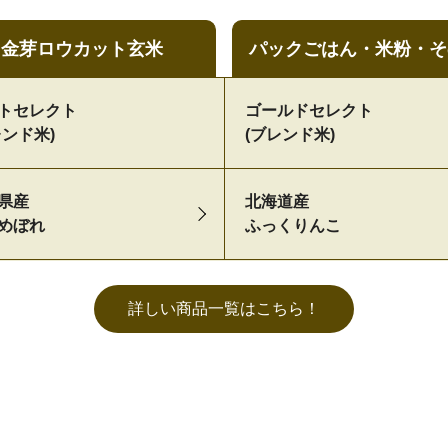
金芽
ロウカット
玄米
パックごはん
・
米粉
・
そ
ストセレクト
ゴールド
セレクト
レンド米)
(ブレンド米)
県産
北海道産
めぼれ
ふっくりんこ
詳しい商品一覧はこちら！