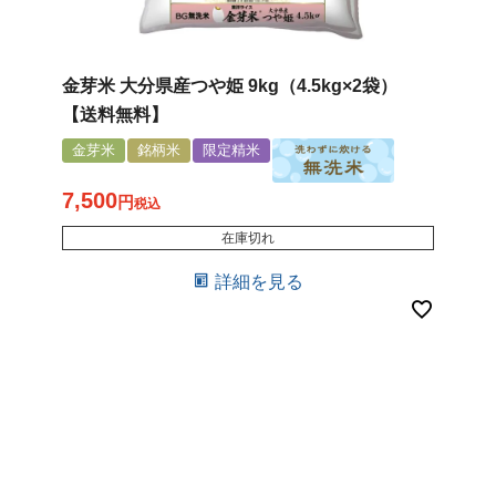
金芽米 大分県産つや姫 9kg（4.5kg×2袋）
【送料無料】
金芽米
銘柄米
限定精米
7,500
税込
在庫切れ
詳細を見る