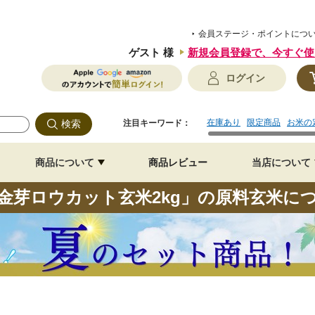
会員ステージ・ポイントにつ
ゲスト 様
新規会員登録で、
今すぐ使
ログイン
在庫あり
限定商品
お米の
注目キーワード：
商品について
商品レビュー
当店について
金芽ロウカット玄米2kg」の原料玄米に