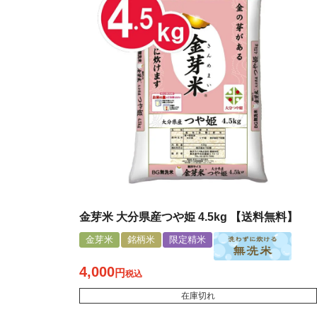
金芽米 大分県産つや姫 4.5kg 【送料無料】
金芽米
銘柄米
限定精米
4,000
税込
在庫切れ