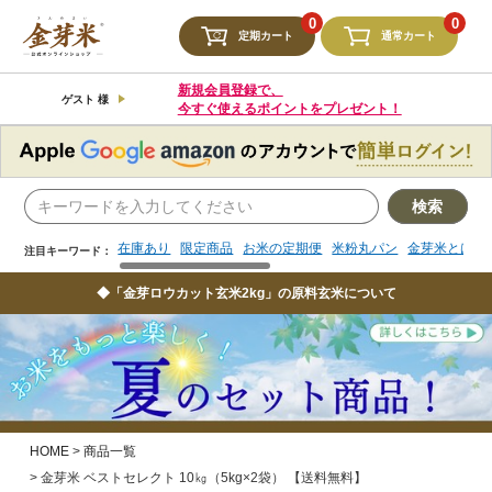
検索
0
0
定期カート
通常カート
在庫あり
限定商品
お米の定期便
米粉丸パン
金芽米とは
注目キーワード：
新規会員登録で、
ゲスト 様
今すぐ使えるポイントをプレゼント！
検索
在庫あり
限定商品
お米の定期便
米粉丸パン
金芽米とは
注目キーワード：
◆「金芽ロウカット玄米2kg」の原料玄米について
HOME
商品一覧
金芽米 ベストセレクト 10㎏（5kg×2袋） 【送料無料】