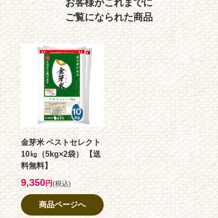
お客様がこれまでに
ご覧になられた商品
金芽米 ベストセレクト
10㎏（5kg×2袋） 【送
料無料】
9,350
円
(税込)
商品ページへ