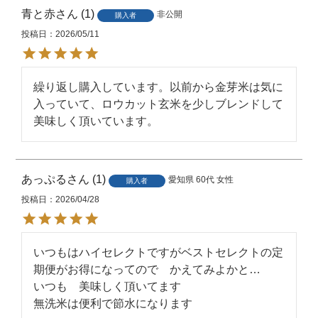
JANコード
4560261660086
青と赤
1
非公開
購入者
投稿日
2026/05/11
※掲載画像はイメージです。パッケ
備考
ージなど、予告なく変更になる場合
がございます。
繰り返し購入しています。以前から金芽米は気に
入っていて、ロウカット玄米を少しブレンドして
美味しく頂いています。
あっぷる
1
愛知県
60代
女性
購入者
投稿日
2026/04/28
いつもはハイセレクトですがベストセレクトの定
期便がお得になってので　かえてみよかと…

いつも　美味しく頂いてます

無洗米は便利で節水になります