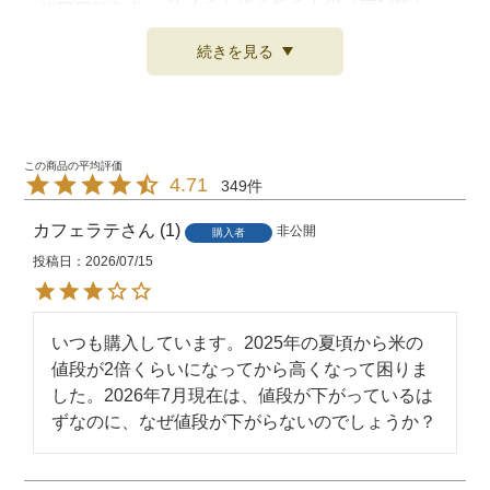
使用原料玄米
（
詳しくはこちら
）
続きを見る
原料玄米 生
令和7年産
産年
精米時期
米袋に記載
4.71
349
お米は、農産物と同じで賞味期限は
ありません。
カフェラテ
1
非公開
購入者
賞味期限
おいしく食べる目安としては、夏場
投稿日
2026/07/15
で4週間、冬場で5週間程度になって
おります。
いつも購入しています。2025年の夏頃から米の
密閉できる容器に入れて、冷暗所
値段が2倍くらいになってから高くなって困りま
保存方法
（冷蔵庫など）に保存してくださ
した。2026年7月現在は、値段が下がっているは
い。
ずなのに、なぜ値段が下がらないのでしょうか？
販売者
東洋ライス株式会社