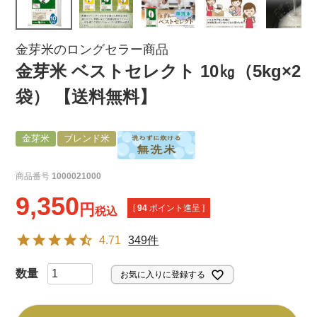
金芽米のロングセラー商品
金芽米 ベストセレクト 10㎏（5kg×2
袋） 【送料無料】
金芽米
ブレンド米
商品番号
1000021000
9,350
[
94
ポイント進呈 ]
税込
4.71
349件
お気に入りに登録する