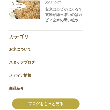
養価を解説！おすすめ
2022.10.07
3
の米粉商品や米粉の簡
玄米はカビがはえる？
単レシピもご紹介！
玄米が緑っぽいのはカ
ビ？玄米の黒い粒や点
はなに？玄米の気にな
ることを徹底解説！
カテゴリ
お米について
スタッフブログ
メディア情報
商品紹介
ブログをもっと見る