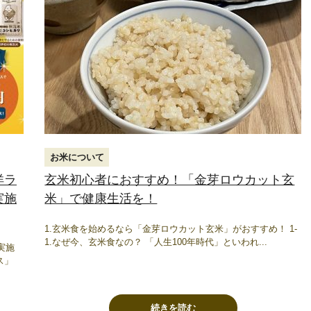
お米について
洋ラ
玄米初心者におすすめ！「金芽ロウカット玄
実施
米」で健康生活を！
1.玄米食を始めるなら「金芽ロウカット玄米」がおすすめ！ 1-
1.なぜ今、玄米食なの？ 「人生100年時代」といわれ...
実施
ス」
続きを読む