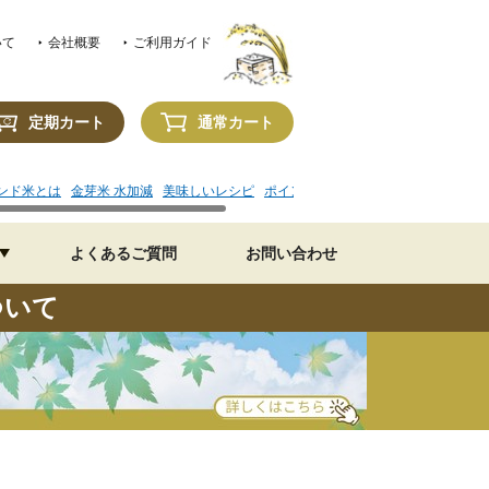
いて
会社概要
ご利用ガイド
定期カート
通常カート
ンド米とは
金芽米 水加減
美味しいレシピ
ポイントの使い方
よくあるご質問
お問い合わせ
ついて