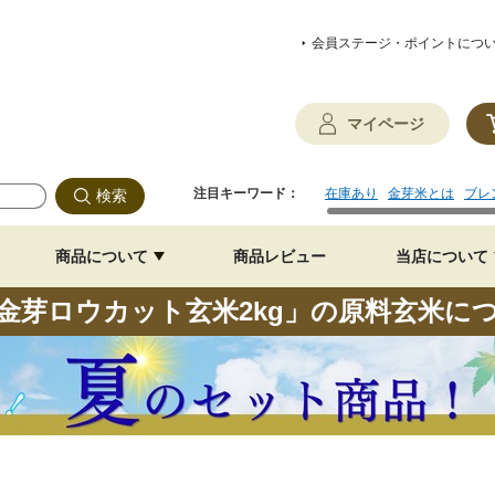
会員ステージ・ポイントにつ
マイページ
注目キーワード：
在庫あり
金芽米とは
ブレ
商品について
商品レビュー
当店について
金芽ロウカット玄米2kg」の原料玄米に