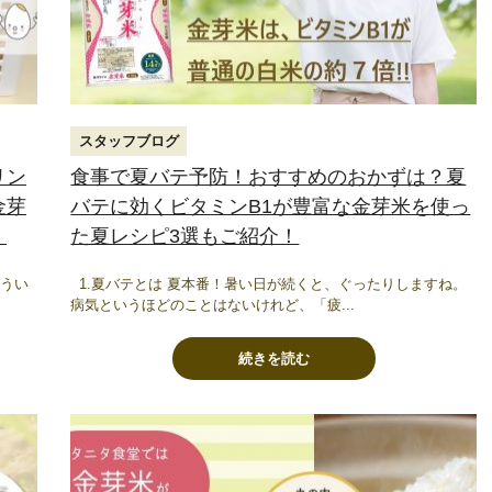
スタッフブログ
リン
食事で夏バテ予防！おすすめのおかずは？夏
金芽
バテに効くビタミンB1が豊富な金芽米を使っ
！
た夏レシピ3選もご紹介！
どうい
1.夏バテとは 夏本番！暑い日が続くと、ぐったりしますね。
病気というほどのことはないけれど、「疲...
続きを読む