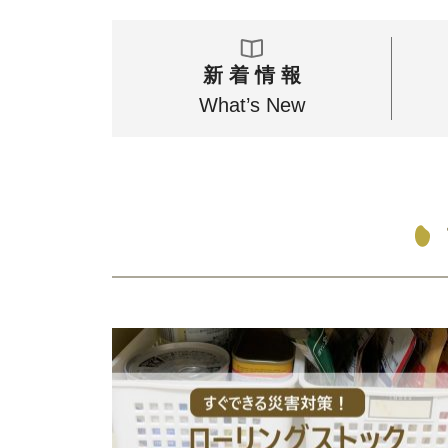
新 着 情 報
What’s New