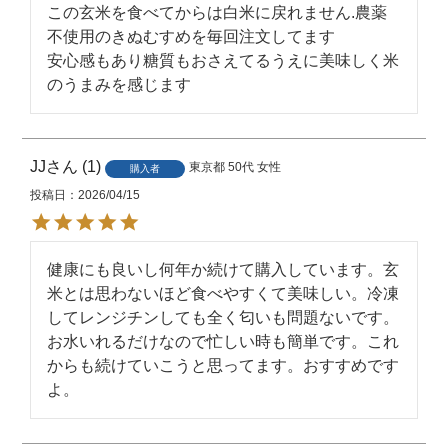
この玄米を食べてからは白米に戻れません.農薬
1ヶ月を目安にお早めにお召し上が
不使用のきぬむすめを毎回注文してます 

りください。
安心感もあり糖質もおさえてるうえに美味しく米
のうまみを感じます
密閉できる容器に入れて、冷暗所
保存方法
（冷蔵庫など）に保存してくださ
い。
JJ
1
東京都
50代
女性
購入者
販売者
東洋ライス株式会社
投稿日
2026/04/15
JANコード
4560261663803
健康にも良いし何年か続けて購入しています。玄
※掲載画像はイメージです。パッケ
米とは思わないほど食べやすくて美味しい。冷凍
備考
ージなど、予告なく変更になる場合
してレンジチンしても全く匂いも問題ないです。
がございます。
お水いれるだけなので忙しい時も簡単です。これ
からも続けていこうと思ってます。おすすめです
よ。