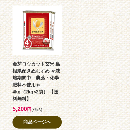
金芽ロウカット玄米 島
根県産きぬむすめ ≪栽
培期間中 農薬・化学
肥料不使用≫
4kg（2kg×2袋） 【送
料無料】
5,200
円
(税込)
商品ページへ