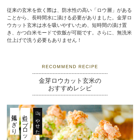
従来の玄米を炊く際は、防水性の高い「ロウ層」がある
ことから、長時間水に漬ける必要がありました。金芽ロ
ウカット玄米は水を吸いやすいため、短時間の漬け置
き、かつ白米モードで炊飯が可能です。さらに、無洗米
仕上げで洗う必要もありません！
RECOMMEND RECIPE
金芽ロウカット玄米の
おすすめレシピ
洋風にぎり
鮭とブロッコリーの
12kg
やせた管理栄養士考案