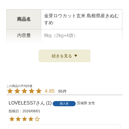
金芽ロウカット玄米 島根県産きぬむ
商品名
すめ
内容量
8kg（2kg×4袋）
使用原料玄米
島根県産きぬむすめ
続きを見る
原料玄米 生
令和7年産
産年
調製時期
米袋に記載
4.85
95
米袋に記載（調製から未開封で約6
ヶ月）
LOVELESS7
1
茨城県
女性
購入者
※金芽ロウカット玄米は鮮度を保つ
投稿日
2026/08/01
ために、窒素充填包装を採用してい
賞味期限
ます。
※開封後は賞味期限にかかわらず、