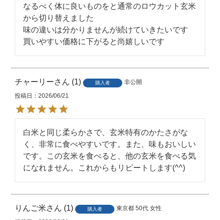
なるべく体に良いものをと通常のロウカット玄米
1ヶ月を目安にお早めにお召し上が
から切り替えました

りください。
味の違いは分かりませんが続けていきたいです

買いやすい価格に下がると尚嬉しいです
密閉できる容器に入れて、冷暗所
保存方法
（冷蔵庫など）に保存してくださ
い。
チャーリー
1
非公開
購入者
販売者
東洋ライス株式会社
投稿日
2026/06/21
JANコード
4560261663803
白米と同じ柔らかさで、玄米特有のかたさがな
※掲載画像はイメージです。パッケ
く、非常に食べやすいです。また、味もおいしい
備考
ージなど、予告なく変更になる場合
です。この玄米を食べると、他の玄米を食べる気
がございます。
になれません。これからもリピートします(^^)
りんご米
1
東京都
50代
女性
購入者