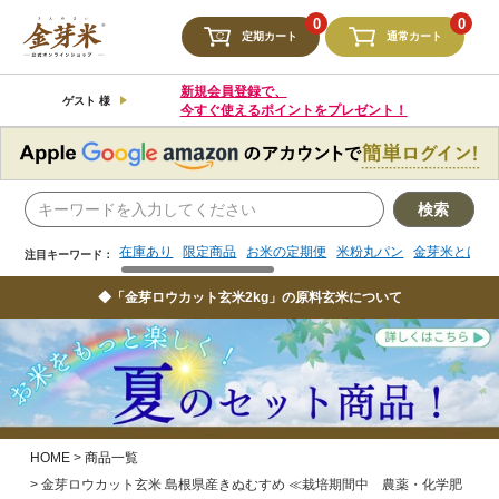
検索
0
0
定期カート
通常カート
在庫あり
限定商品
お米の定期便
米粉丸パン
金芽米とは
注目キーワード：
新規会員登録で、
ゲスト 様
今すぐ使えるポイントをプレゼント！
検索
在庫あり
限定商品
お米の定期便
米粉丸パン
金芽米とは
注目キーワード：
◆「金芽ロウカット玄米2kg」の原料玄米について
HOME
商品一覧
金芽ロウカット玄米 島根県産きぬむすめ ≪栽培期間中 農薬・化学肥