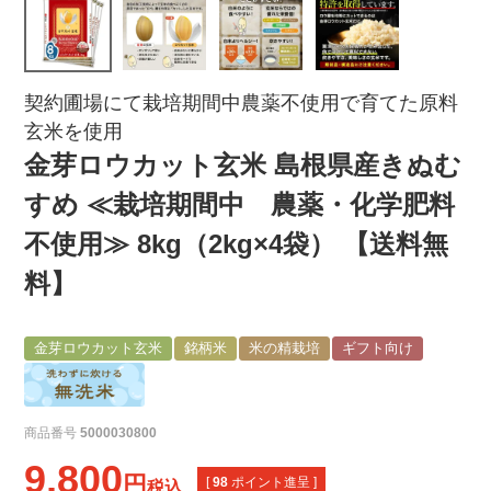
契約圃場にて栽培期間中農薬不使用で育てた原料
玄米を使用
金芽ロウカット玄米 島根県産きぬむ
すめ ≪栽培期間中 農薬・化学肥料
不使用≫ 8kg（2kg×4袋） 【送料無
料】
金芽ロウカット玄米
銘柄米
米の精栽培
ギフト向け
商品番号
5000030800
9,800
[
98
ポイント進呈 ]
税込