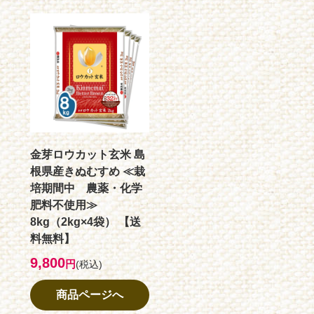
金芽ロウカット玄米 島
根県産きぬむすめ ≪栽
培期間中 農薬・化学
肥料不使用≫
8kg（2kg×4袋） 【送
料無料】
9,800
円
(税込)
商品ページへ