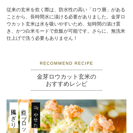
従来の玄米を炊く際は、防水性の高い「ロウ層」がある
ことから、長時間水に漬ける必要がありました。金芽ロ
ウカット玄米は水を吸いやすいため、短時間の漬け置
き、かつ白米モードで炊飯が可能です。さらに、無洗米
仕上げで洗う必要もありません！
RECOMMEND RECIPE
金芽ロウカット玄米の
おすすめレシピ
洋風にぎり
鮭とブロッコリーの
12kg
やせた管理栄養士考案